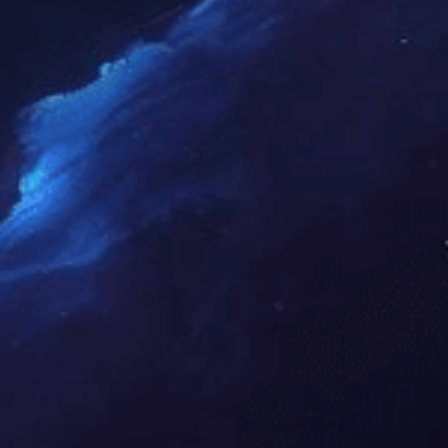
高生产效率等特点。因而广泛应用于钢铁企业烧结设备的