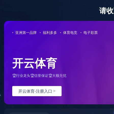
秉持着坚持品质