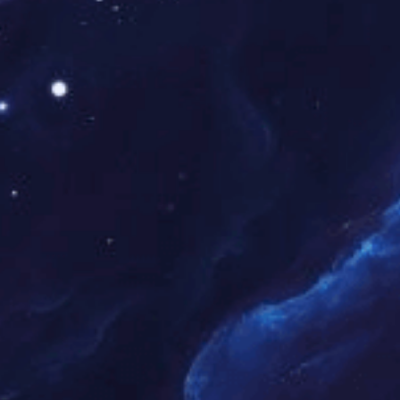
列、矿用设备车辆系列在内的三大系列多种规格。
用寿命长、无须充气等特性，能够连续作业、避免停机损失、大幅度提
特殊车辆装配。
、生热低等特性，产品广泛应用于井下矿山、港口码头等场景。
辆