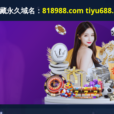
网站首页
关于我们
新闻资讯
产品中心
HOME
ABOUT
NEWS
PRODUCT
矿用充气轮胎
、责任、精新、执着的理念，致力成为您满意的合作伙伴，为客户提供完


