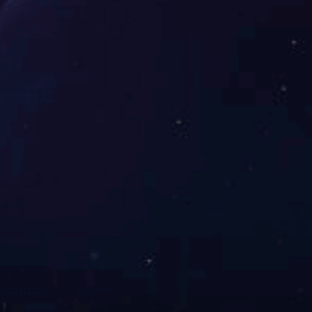
求，如原料的类型、容量、进
登录入口-开云（中国）的24
开云网页版登录入口
地址：焦作新区丰收路马庄段
电话：13569195652
邮箱：jzhcxj@163.com