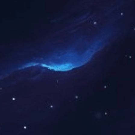
在线订购
注：
*
为必填项
*
*